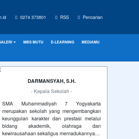
.id
0274 373801
RSS
Pencarian
GALERI
MBS MUTU
E-LEARNING
MEDIAMU
DARMANSYAH, S.H.
- Kepala Sekolah -
SMA Muhammadiyah 7 Yogyakarta
merupakan sekolah yang mengembangkan
keunggulan karakter dan prestasi melalui
bidang akademik, olahraga dan
kewirausahaan sekaligus memadukannya…