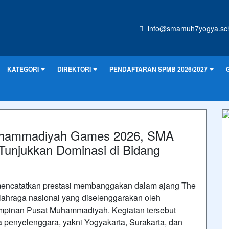
info@smamuh7yogya.sch
KATEGORI
DIREKTORI
PENDAFTARAN SPMB 2026/2027
 Muhammadiyah Games 2026, SMA
unjukkan Dominasi di Bidang
encatatkan prestasi membanggakan dalam ajang The
ahraga nasional yang diselenggarakan oleh
pinan Pusat Muhammadiyah. Kegiatan tersebut
a penyelenggara, yakni Yogyakarta, Surakarta, dan