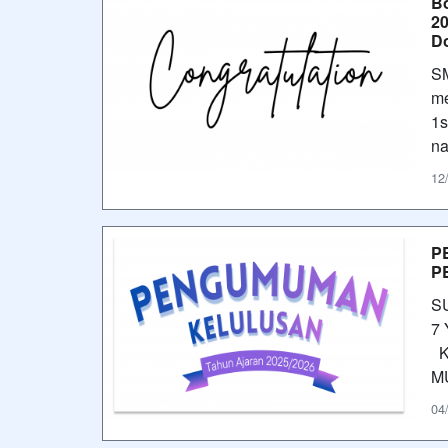
Bo
2
Do
SM
me
1s
na
12
P
P
S
7 
K
M
04