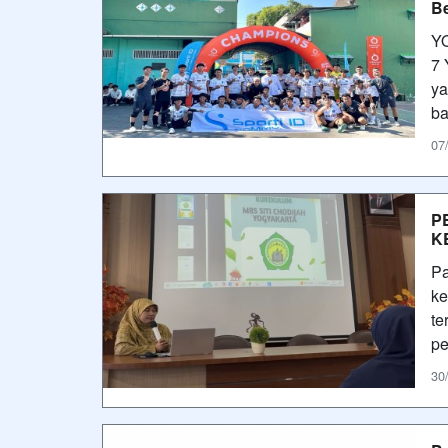
Be
Y
7 
ya
b
07
P
K
Pa
ke
te
pe
30