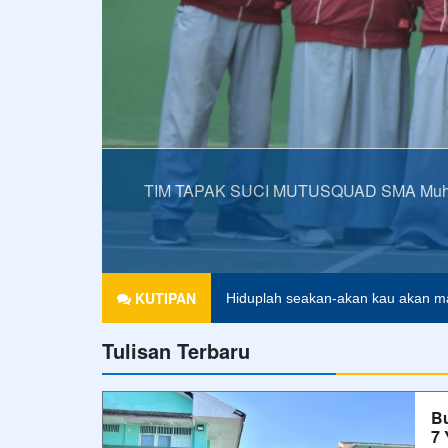
TIM TAPAK SUCI MUTUSQUAD SMA Muhamma
KUTIPAN
Hiduplah seakan-akan kau akan ma
Tulisan Terbaru
Pendidikan merupakan tiket untuk 
Agama tanpa ilmu pengetahuan ad
B
7 