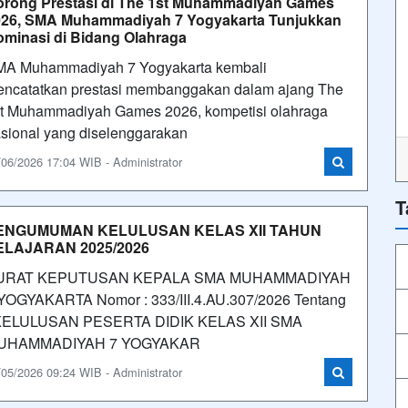
rong Prestasi di The 1st Muhammadiyah Games
026, SMA Muhammadiyah 7 Yogyakarta Tunjukkan
minasi di Bidang Olahraga
A Muhammadiyah 7 Yogyakarta kembali
ncatatkan prestasi membanggakan dalam ajang The
t Muhammadiyah Games 2026, kompetisi olahraga
sional yang diselenggarakan
/06/2026 17:04 WIB - Administrator
T
ENGUMUMAN KELULUSAN KELAS XII TAHUN
ELAJARAN 2025/2026
URAT KEPUTUSAN KEPALA SMA MUHAMMADIYAH
YOGYAKARTA Nomor : 333/III.4.AU.307/2026 Tentang
ELULUSAN PESERTA DIDIK KELAS XII SMA
UHAMMADIYAH 7 YOGYAKAR
/05/2026 09:24 WIB - Administrator