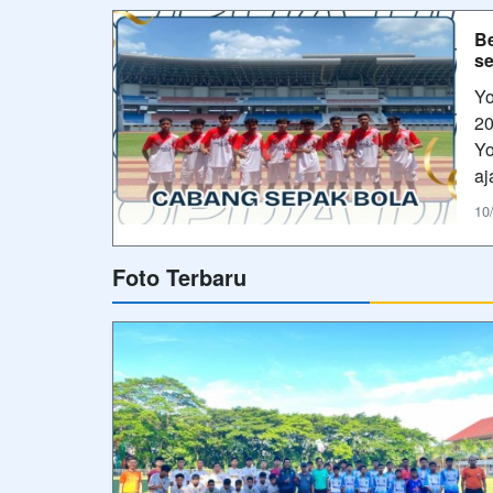
B
se
Yo
20
Yo
aj
10
Foto Terbaru