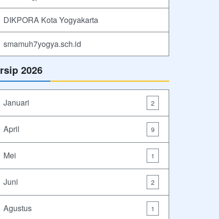
DIKPORA Kota Yogyakarta
smamuh7yogya.sch.id
rsip 2026
Januari
2
April
9
Mei
1
Juni
2
Agustus
1