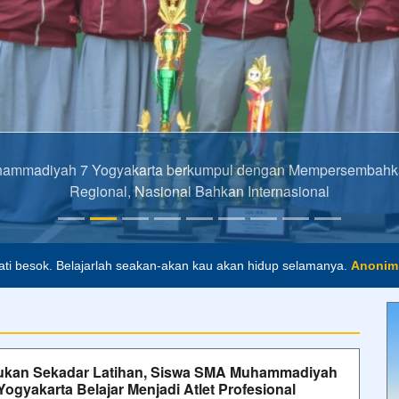
diyah 7 Yogyakarta berkumpul dengan Mempersembahkan P
Regional, Nasional Bahkan Internasional
ti besok. Belajarlah seakan-akan kau akan hidup selamanya.
Anonim
masa depan. Hari esok untuk orang-orang yang telah mempersiapkan di
alah buta. Dan ilmu pengetahuan tanpa agama adalah lumpuh.
Anon
ukan Sekadar Latihan, Siswa SMA Muhammadiyah
Yogyakarta Belajar Menjadi Atlet Profesional