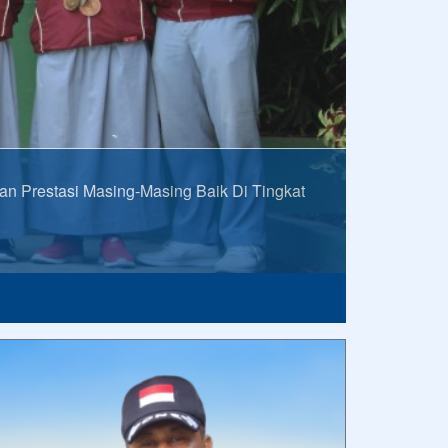
restasi Masing-Masing Baik Di Tingkat
rinya hari ini.
im
Anonim