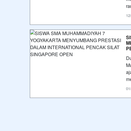
ra
12
S
M
P
Du
Mu
aj
me
01