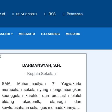
.id
0274 373801
RSS
Pencarian
GALERI
MBS MUTU
E-LEARNING
MEDIAMU
DARMANSYAH, S.H.
- Kepala Sekolah -
SMA Muhammadiyah 7 Yogyakarta
merupakan sekolah yang mengembangkan
keunggulan karakter dan prestasi melalui
bidang akademik, olahraga dan
kewirausahaan sekaligus memadukannya…