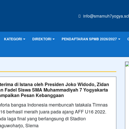
info@smamuh7yogya.sch
KATEGORI
DIREKTORI
PENDAFTARAN SPMB 2026/2027
terima di Istana oleh Presiden Joko Widodo, Zidan
an Fadel Siswa SMA Muhammadiyah 7 Yogyakarta
ampaikan Pesan Kebanggaan
foria bangsa Indonesia membuncah tatakala Timnas
16 berhasil meraih juara pada ajang AFF U16 2022.
da laga final yang berlangsung di Stadion
guwoharjo, Slema