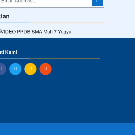
klan
uti Kami