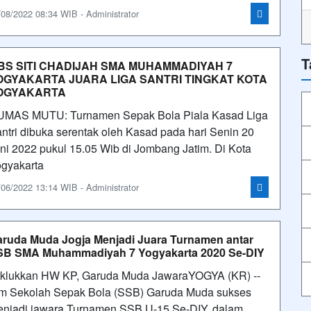
/08/2022 08:34 WIB - Administrator
T
BS SITI CHADIJAH SMA MUHAMMADIYAH 7
OGYAKARTA JUARA LIGA SANTRI TINGKAT KOTA
OGYAKARTA
MAS MUTU: Turnamen Sepak Bola Piala Kasad Liga
ntri dibuka serentak oleh Kasad pada hari Senin 20
ni 2022 pukul 15.05 Wib di Jombang Jatim. Di Kota
gyakarta
/06/2022 13:14 WIB - Administrator
ruda Muda Jogja Menjadi Juara Turnamen antar
SB SMA Muhammadiyah 7 Yogyakarta 2020 Se-DIY
klukkan HW KP, Garuda Muda JawaraYOGYA (KR) --
m Sekolah Sepak Bola (SSB) Garuda Muda sukses
njadi jawara Turnamen SSB U-15 Se-DIY, dalam