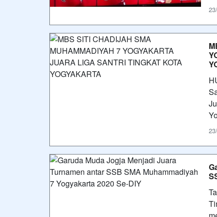
23
M
Y
Y
HU
Sa
Ju
Yo
23
Ga
S
Ta
Ti
me