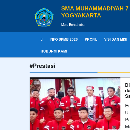
SMA MUHAMMADIYAH 7
YOGYAKARTA
Mutu Bersahabat
INFO SPMB 2026
PROFIL
VISI DAN MISI
HUBUNGI KAMI
#Prestasi
Di
d
S
Eu
U-
Pa
Ma