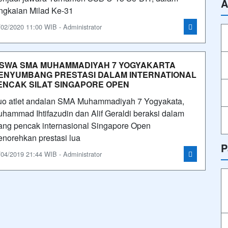
A
ngkaian Milad Ke-31
/02/2020 11:00 WIB - Administrator
ISWA SMA MUHAMMADIYAH 7 YOGYAKARTA
ENYUMBANG PRESTASI DALAM INTERNATIONAL
ENCAK SILAT SINGAPORE OPEN
o atlet andalan SMA Muhammadiyah 7 Yogyakata,
hammad Ihtifazudin dan Alif Geraldi beraksi dalam
ang pencak internasional Singapore Open
norehkan prestasi lua
P
/04/2019 21:44 WIB - Administrator