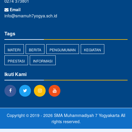
0274 373801
Email
info@smamuh7yogya.sch.id
Tags
MATERI
BERITA
PENGUMUMAN
KEGIATAN
PRESTASI
INFORMASI
Ikuti Kami
Copyright © 2019 - 2026
SMA Muhammadiyah 7 Yogyakarta
All
rights reserved.