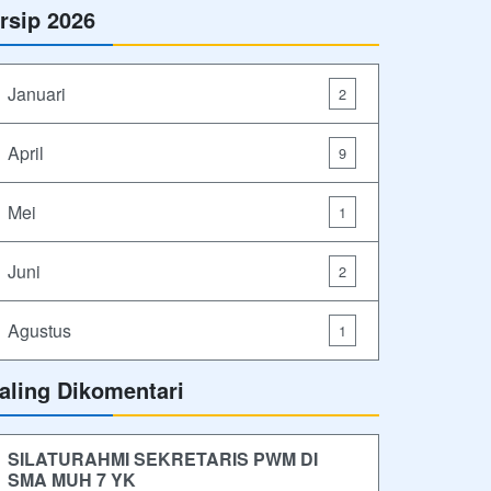
rsip 2026
Januari
2
April
9
Mei
1
Juni
2
Agustus
1
aling Dikomentari
SILATURAHMI SEKRETARIS PWM DI
SMA MUH 7 YK