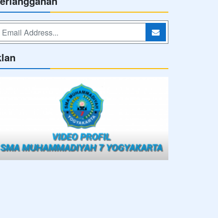
erlangganan
klan