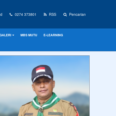
id
0274 373801
RSS
Pencarian
GALERI
MBS MUTU
E-LEARNING